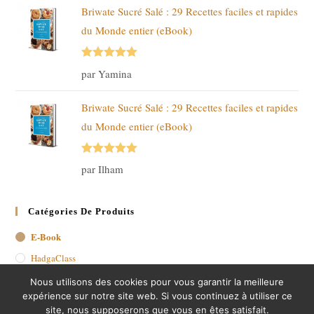
Briwate Sucré Salé : 29 Recettes faciles et rapides
du Monde entier (eBook)
Note
5
sur
par Yamina
5
Briwate Sucré Salé : 29 Recettes faciles et rapides
du Monde entier (eBook)
Note
5
sur
par Ilham
5
Catégories De Produits
E-Book
HadgaClass
Nous utilisons des cookies pour vous garantir la meilleure
expérience sur notre site web. Si vous continuez à utiliser ce
site, nous supposerons que vous en êtes satisfait.