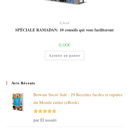
E-book
SPÉCIALE RAMADAN: 10 conseils qui vous faciliteront
0,00
€
Ajouter au panier
Avis Récents
Briwate Sucré Salé : 29 Recettes faciles et rapides
du Monde entier (eBook)
Note
5
sur
par El assairi
5