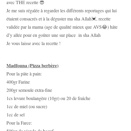
avec THE recette 😎
Je me suis régalée à regarder les différents reportages qui lui
étaient consacrés et à la déguster ma sha Allah💓, recette
validée par la mama (age de qualité mieux que AVS😂) hâte
d’y allée pour en goûter une sur place in sha Allah
Je vous laisse avec la recette !
Madfouna (Pizza berbère)
Pour la pâte à pain:
400gr Farine
200gr semoule extra-fine
1cs levure boulangère (10gr) ou 20 de fraîche
1cc de miel (ou sucre)
1cc de sel
Pour la Farce:
500gr de viande de boeuf