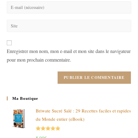
name
Enter
or
your
username
email
Saisir
to
address
l’URL
comment
to
de
comment
votre
Enregistrer mon nom, mon e-mail et mon site dans le navigateur
site
pour mon prochain commentaire.
(facultatif)
Ma Boutique
Briwate Sucré Salé : 29 Recettes faciles et rapides
du Monde entier (eBook)
Note
4.89
8,90
€