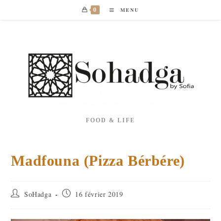
Skip
0
MENU
to
content
FOOD & LIFE
Madfouna (Pizza Bérbére)
Auteur/autrice
Publication
SoHadga
16 février 2019
de
publiée :
la