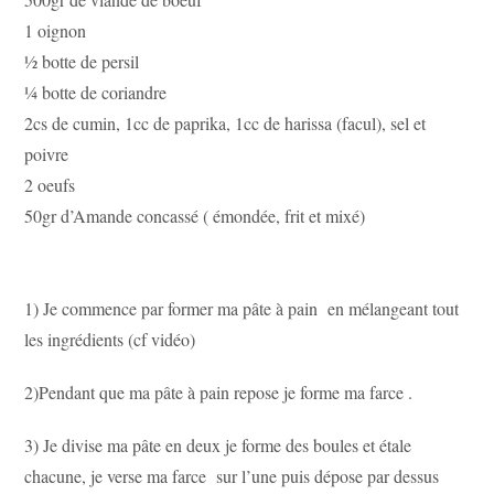
1 oignon
½ botte de persil
¼ botte de coriandre
2cs de cumin, 1cc de paprika, 1cc de harissa (facul), sel et
poivre
2 oeufs
50gr d’Amande concassé ( émondée, frit et mixé)
1) Je commence par former ma pâte à pain en mélangeant tout
les ingrédients (cf vidéo)
2)Pendant que ma pâte à pain repose je forme ma farce .
3) Je divise ma pâte en deux je forme des boules et étale
chacune, je verse ma farce sur l’une puis dépose par dessus