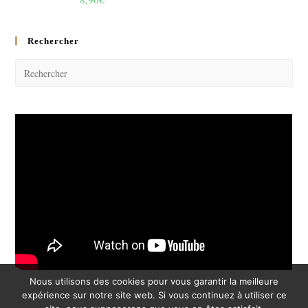
sur 5
Rechercher
Pres
Esc
to
clos
the
sear
pane
Nous utilisons des cookies pour vous garantir la meilleure
expérience sur notre site web. Si vous continuez à utiliser ce