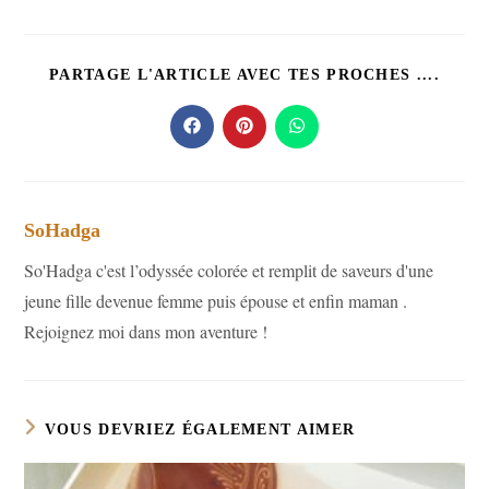
PART
PARTAGE L'ARTICLE AVEC TES PROCHES ....
CE
CONT
Ouvrir
Ouvrir
Ouvrir
dans
dans
dans
une
une
une
autre
autre
autre
fenêtre
fenêtre
fenêtre
SoHadga
So'Hadga c'est l’odyssée colorée et remplit de saveurs d'une
jeune fille devenue femme puis épouse et enfin maman .
Rejoignez moi dans mon aventure !
VOUS DEVRIEZ ÉGALEMENT AIMER