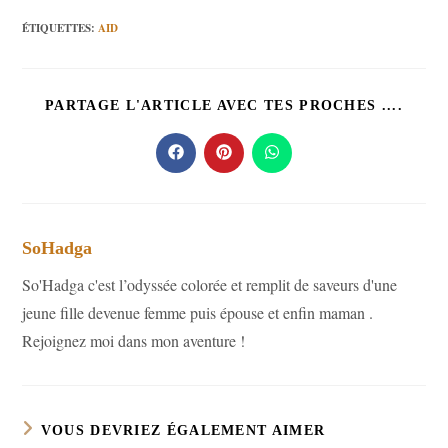
ÉTIQUETTES
:
AID
PART
PARTAGE L'ARTICLE AVEC TES PROCHES ....
CE
CONT
Ouvrir
Ouvrir
Ouvrir
dans
dans
dans
une
une
une
autre
autre
autre
fenêtre
fenêtre
fenêtre
SoHadga
So'Hadga c'est l’odyssée colorée et remplit de saveurs d'une
jeune fille devenue femme puis épouse et enfin maman .
Rejoignez moi dans mon aventure !
VOUS DEVRIEZ ÉGALEMENT AIMER