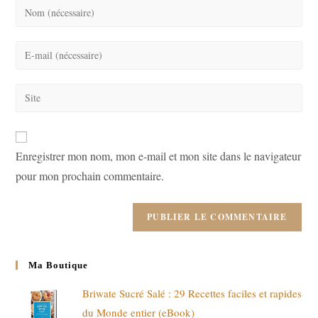
Enter
your
name
Enter
or
your
username
email
Saisir
to
address
l’URL
comment
to
de
comment
votre
Enregistrer mon nom, mon e-mail et mon site dans le navigateur
site
pour mon prochain commentaire.
(facultatif)
Ma Boutique
Briwate Sucré Salé : 29 Recettes faciles et rapides
du Monde entier (eBook)