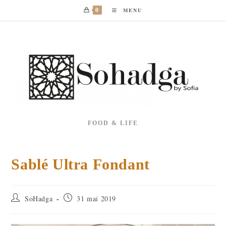
Skip
0
MENU
to
content
FOOD & LIFE
Sablé Ultra Fondant
Auteur/autrice
Publication
SoHadga
31 mai 2019
de
publiée :
la