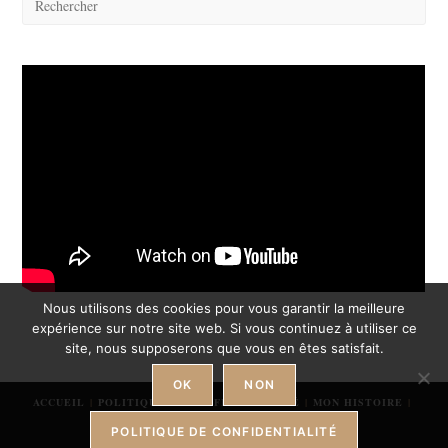
Esc
to
clos
the
sear
pane
Nous utilisons des cookies pour vous garantir la meilleure
expérience sur notre site web. Si vous continuez à utiliser ce
site, nous supposerons que vous en êtes satisfait.
OK
NON
ACCUEIL
POLITIQUE DE CONFIDENTIALITÉ
MON HISTOIRE
CONTACT
POLITIQUE DE CONFIDENTIALITÉ