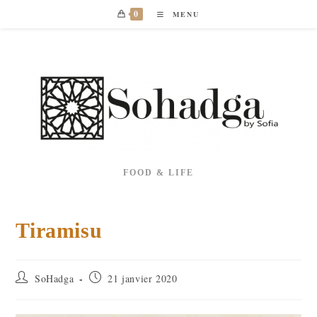
Skip
0
MENU
to
content
FOOD & LIFE
Tiramisu
Auteur/autrice
Publication
SoHadga
21 janvier 2020
de
publiée :
la