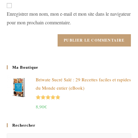
de
comment
votre
Enregistrer mon nom, mon e-mail et mon site dans le navigateur
site
pour mon prochain commentaire.
(facultatif)
Ma Boutique
Briwate Sucré Salé : 29 Recettes faciles et rapides
du Monde entier (eBook)
Note
4.89
8,90
€
sur 5
Rechercher
Pres