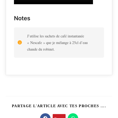
Notes
J’utilise les sachets de café instantanée
« Nescafe » que je mélange à 25cl d’eau
chaude du robinet.
PART
PARTAGE L'ARTICLE AVEC TES PROCHES ....
CE
CONT