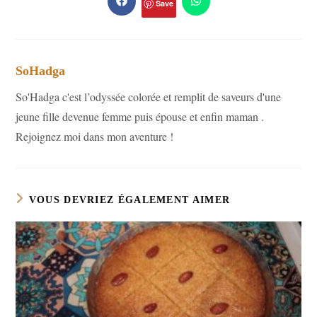
Save
Ouvrir
Ouvrir
dans
dans
une
une
autre
autre
fenêtre
fenêtre
SoHadga
So'Hadga c'est l’odyssée colorée et remplit de saveurs d'une
jeune fille devenue femme puis épouse et enfin maman .
Rejoignez moi dans mon aventure !
VOUS DEVRIEZ ÉGALEMENT AIMER